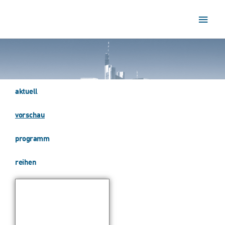
Zum
Haup
Inhalt
springen
aktuell
vorschau
programm
reihen