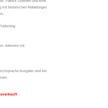
is, Patrick Duerden und Arne
 mit historischen Abbildungen
en.
Publishing
, teilweise mit
enischsprache Ausgabe sind bei
enen.
usverkauft.