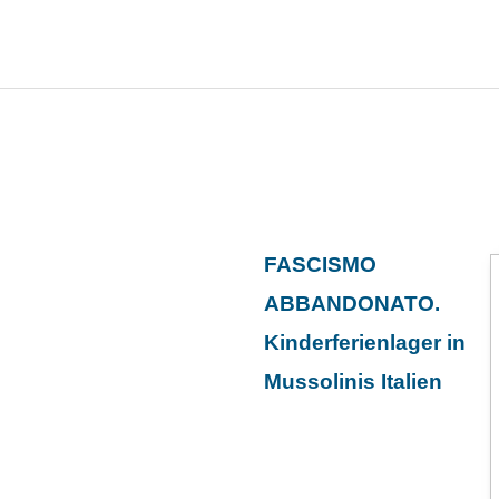
Zum
Inhalt
springen
FASCISMO
ABBANDONATO.
Kinderferienlager in
Mussolinis Italien