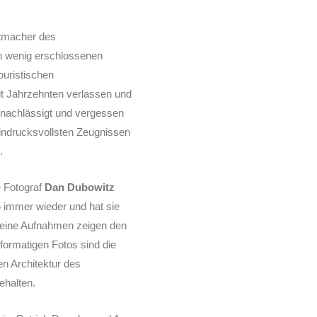
ttmacher des
h wenig erschlossenen
ouristischen
t Jahrzehnten verlassen und
rnachlässigt und vergessen
indrucksvollsten Zeugnissen
.
e Fotograf
Dan Dubowitz
6 immer wieder und hat sie
Seine Aufnahmen zeigen den
ßformatigen Fotos sind die
n Architektur des
ehalten.