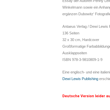
Essay der Autoren Penny Lew
Winkelmann sowie ein Anhang
ergänzen Dubowitz‘ Fotografi
Antaeus Verlag / Dewi Lewis 
136 Seiten
32 x 30 cm, Hardcover
Großformatige Farbabbildungen
Ausklappseiten
ISBN 978-3-9810809-1-9
Eine englisch- und eine itali
Dewi Lewis Publishing
erschi
Deutsche Version leider a