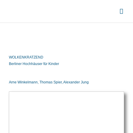
Zum
Hau
Inhalt
springen
WOLKENKRATZEND
Berliner Hochhäuser für Kinder
Arne Winkelmann, Thomas Spier, Alexander Jung