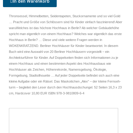
In den Warenkorb
Thronsessel, Himmelbetten, Seidentapeten, Stuck­ornamente und so viel Gold
… Pracht und Größe von Schlössern sind für Kinder einfach faszinierend! Aber
waruWelches ist das höchste Hochhaus in Berlin? Ab welcher Gebäude­höhe
spricht man eigentlich von einem Hochhaus? Welches war eigentlich das erste
Hochhaus in Berlin? … Diese und viele weitere Fragen werden in
WOKENKRATZEND. Berliner Hochhäuser für Kinder beantwortet. In diesem
Buch wird eine Auswahl von 20 Berliner Hochhäusern vorgestellt – ein
Architekturführer für Kinder. Auf Doppelseiten finden sich Informationen zu je
einem Hochhaus und einen bestimmten Aspekt des Hochhaus­baus wie
Hochhäuser als Zeichen, Höhenrekorde, Namens­gebung, Ökologie,
Formgebung, Stadtsilhouette … Auf jeder Doppelseite befindet sich auch eine
kleine Aufgabe oder ein Rätsel. Das Maskottchen „Alex“ – der kleine Fernseh­
turm – begleitet den Leser durch den Hochhausdschungel. 52 Seiten 16,3 x 23
cm, Hardcover 10,80 EUR ISBN 978-3-9810809-6-4