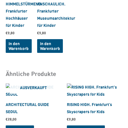
HIMMELSTÜRMEND.
ANSCHAULICH.
Frankfurter
Frankfurter
Hochhäuser
Museumsarchitektur
für Kinder
für Kinder
€
9,80
€
9,80
In den
In den
Warenkorb
Warenkorb
Ähnliche Produkte
AUSVERKAUFT
ARCHITECTURAL GUIDE
RISING HIGH. Frankfurt’s
SEOUL
Skyscrapers for Kids
€
28,00
€
9,80